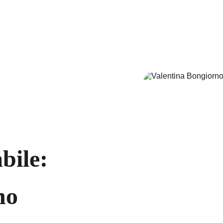
bile: 
no