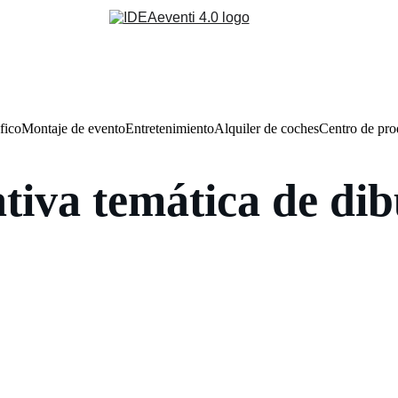
fico
Montaje de evento
Entretenimiento
Alquiler de coches
Centro de pr
ativa temática de di