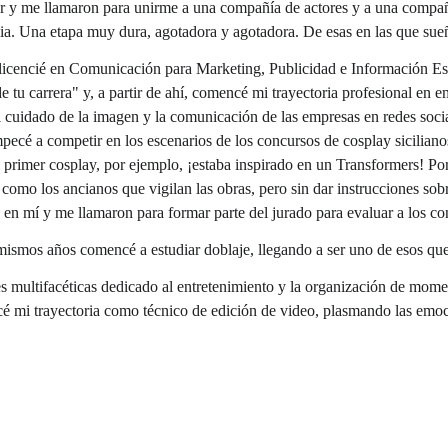
 y me llamaron para unirme a una compañía de actores y a una compañía 
Italia. Una etapa muy dura, agotadora y agotadora. De esas en las que s
icencié en Comunicación para Marketing, Publicidad e Información Estad
e tu carrera" y, a partir de ahí, comencé mi trayectoria profesional en 
el cuidado de la imagen y la comunicación de las empresas en redes socia
pecé a competir en los escenarios de los concursos de cosplay sicilia
 primer cosplay, por ejemplo, ¡estaba inspirado en un Transformers! Por
omo los ancianos que vigilan las obras, pero sin dar instrucciones sobr
ó en mí y me llamaron para formar parte del jurado para evaluar a los co
mismos años comencé a estudiar doblaje, llegando a ser uno de esos que 
s multifacéticas dedicado al entretenimiento y la organización de momen
é mi trayectoria como técnico de edición de video, plasmando las emo