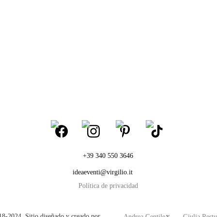
+39 340 550 3646
ideaeventi@virgilio.it
Política de privacidad
-2024. Sitio diseñado y creado por                                  y 
Andrea Gentile
Giulia Restu